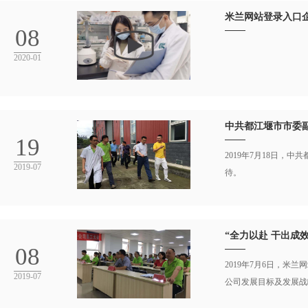
米兰网站登录入口
08
2020-01
中共都江堰市市委
19
2019年7月18日
2019-07
待。
“全力以赴 干出成
08
2019年7月6日，米
2019-07
公司发展目标及发展战