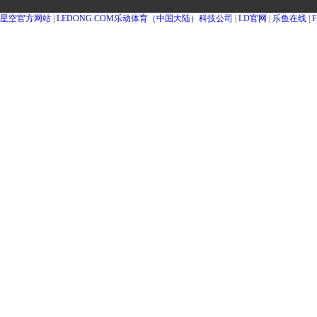
星空官方网站
|
LEDONG.COM乐动体育（中国大陆）科技公司
|
LD官网
|
乐鱼在线
|