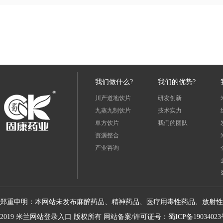
我们做什么?
我们的优势?
川产道地饮片
研发创新
九蒸九制饮片
技术实力
单方饮片
我们的团队
资源整合
产业咨询
郑重申明：本网站未发布麻醉药品、精神药品、医疗用毒性药品、放射性药品、戒
2019 米兰网站登录入口 版权所有 网站备案/许可证号：
蜀ICP备19034023