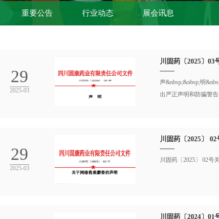
重要公告
行业动态
展会讯息
川固药〔2025〕03
29
声&nbsp;&nbs
2025-03
出严正声明和防骗警告
川固药〔2025〕 
29
川固药〔2025〕 0
2025-03
川固药〔2024〕