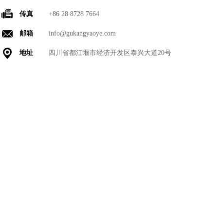
传真
+86 28 8728 7664
邮箱
info@gukangyaoye.com
地址
四川省都江堰市经济开发区泰兴大道20号