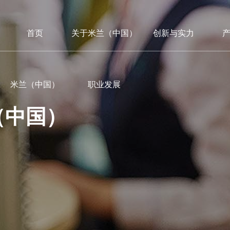
首页
关于米兰（中国）
创新与实力
米兰（中国）
职业发展
（中国）