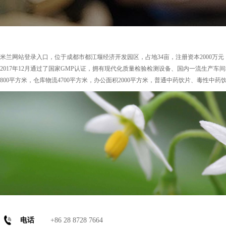
米兰网站登录入口，位于成都市都江堰经济开发园区，占地34亩，注册资本2000万元，
2017年12月通过了国家GMP认证，拥有现代化质量检验检测设备、国内一流生产
800平方米，仓库物流4700平方米，办公面积2000平方米，普通中药饮片、毒性中药
电话
+86 28 8728 7664