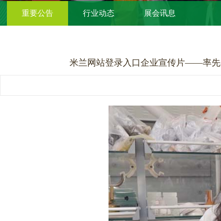
重要公告
行业动态
展会讯息
米兰网站登录入口企业宣传片——率先