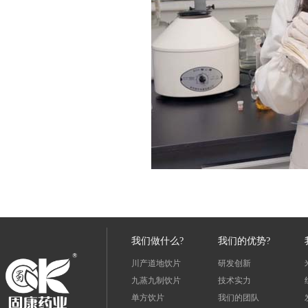
我们做什么?
我们的优势?
川产道地饮片
研发创新
九蒸九制饮片
技术实力
单方饮片
我们的团队